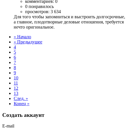
комментариев: 0
0 понравилось
просмотров: 3 634
Для того чтобы запомниться и выстроить долгосрочные,
а главное, плодотворные деловые отношения, требуется
нечто оригинальное.
« Начало
« Предыдущее
4
5
6
7
8
9
10
11
12
13
След. »
Конец »
Создать аккаунт
E-mail